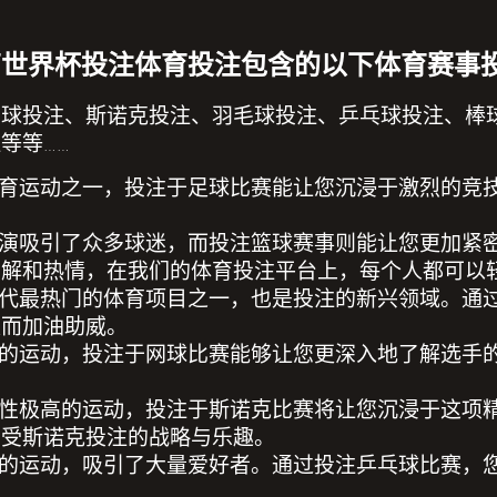
育世界杯投注
体育投注包含的以下体育赛事
网球投注、斯诺克投注、羽毛球投注、乒乓球投注、棒
注等等
……
的体育运动之一，投注于足球比赛能让您沉浸于激烈的竞
。
彩表演吸引了众多球迷，而投注篮球赛事则能让您更加紧
见解和热情，在我们的
体育投注平台
上，每个人都可以
轻一代最热门的体育项目之一，也是投注的新兴领域。通
败而加油助威。
战术的运动，投注于网球比赛能够让您更深入地了解选手
策略性极高的运动，投注于斯诺克比赛将让您沉浸于这项
享受斯诺克投注的战略与乐趣。
发展的运动，吸引了大量爱好者。通过投注乒乓球比赛，