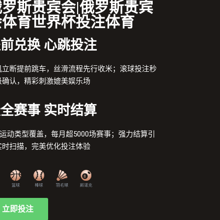
俄罗斯贵宾会|俄罗斯贵宾
会体育世界杯投注体育
前兑换 心跳投注
机立断提前跳车，丝滑流程先行收米；滚球投注秒
级确认，精彩刺激媲美娱乐场
全赛事 实时结算
2+运动类型覆盖，每月超5000场赛事；强力结算引
实时扫描，完美优化投注体验
立即投注