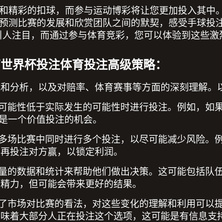
抗和精彩的扣球，而参与
运动博彩
将让您更加投入其中
、预测比赛的发展和欣赏团队之间的默契，感受手球投
引人注目，而通过参与
体育竞彩
，您可以体验到这些激
育世界杯投注体育投注高级策略：
究和分析，以及对赔率、体育赛事等方面的深刻理解。
的可能性低于实际发生的可能性时进行投注。例如，如
是一个价值投注的机会。
多场比赛中同时进行多个投注，以尽可能减少风险。
，再投注对方赢，以锁定利润。
量的数据和统计来帮助他们做出决策。这可能包括队
和精力，但可能会带来更好的结果。
了市场对比赛的看法，对这些变化的理解和利用可以
意味着大部分人正在投注这个选项，这可能是有信息支